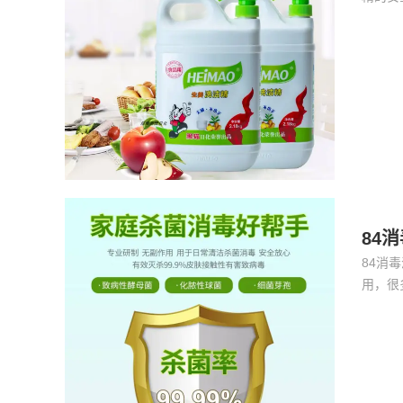
吗？洗
道”。
84
84消
用，很
造成一