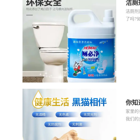
洁厕
洁厕剂
了吗?
家如何
你知
家里的
我们的
健康造