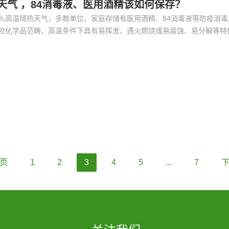
天气 ，84消毒液、医用酒精该如何保存？
入高温晴热天气，多数单位、家庭存储有医用酒精、84消毒液等防疫消毒
险化学品范畴，高温条件下具有易挥发、遇火燃烧或易腐蚀、易分解等特
。
页
1
2
3
4
5
...
7