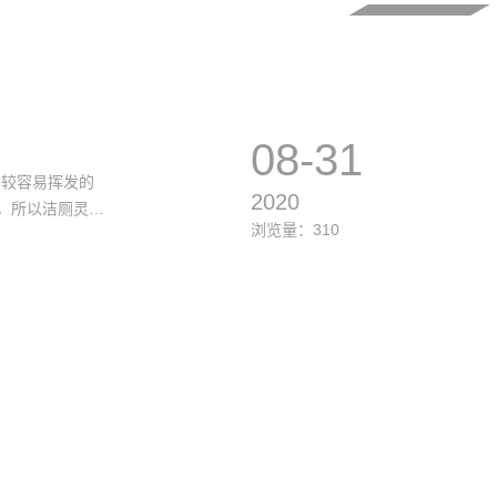
返回顶部
08-31
比较容易挥发的
2020
，所以洁厕灵的
浏览量：310
身体影响不会明