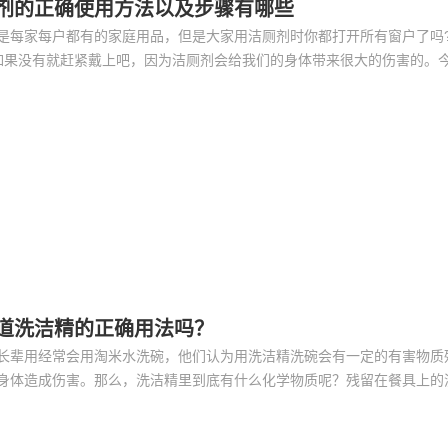
剂的正确使用方法以及步骤有哪些
是每家每户都有的家庭用品，但是大家用洁厕剂时你都打开所有窗户了吗
如果没有就赶紧戴上吧，因为洁厕剂会给我们的身体带来很大的伤害的。
正确使用洁厕剂。
道洗洁精的正确用法吗？
长辈用经常会用淘米水洗碗，他们认为用洗洁精洗碗会有一定的有害物质
身体造成伤害。那么，洗洁精里到底有什么化学物质呢？残留在餐具上的
成危害吗？