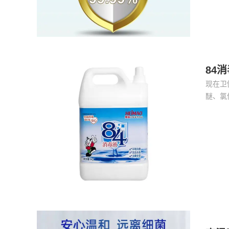
84
现在卫
醚、氯
泛，适
人推荐
势汹汹