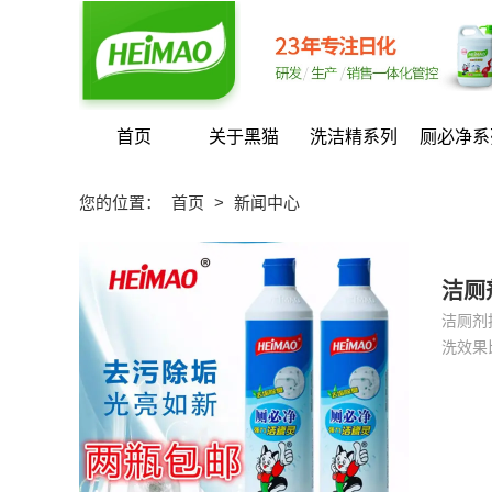
首页
关于黑猫
洗洁精系列
厕必净系
您的位置：
首页
>
新闻中心
洁厕
洁厕剂
洗效果比较好。 因为大多数洁厕剂主要
腐蚀性
洗。