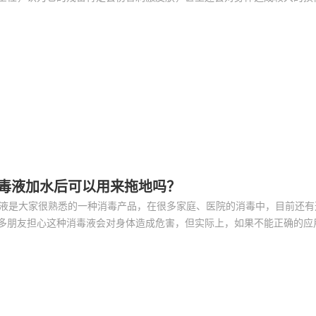
洁精中的成分有哪些？是否还能继续使用？关注洗洁精的安全和健康，咱
消毒液加水后可以用来拖地吗？
毒液是大家很熟悉的一种消毒产品，在很多家庭、医院的消毒中，目前还有
多朋友担心这种消毒液会对身体造成危害，但实际上，如果不能正确的应
定的健康危害，但如果能够正确的按要求使用，84消毒液也是较为安全的