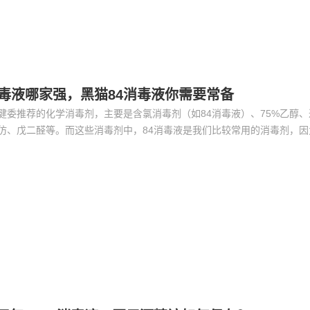
消毒液哪家强，黑猫84消毒液你需要常备
健委推荐的化学消毒剂，主要是含氯消毒剂（如84消毒液）、75%乙醇
仿、戊二醛等。而这些消毒剂中，84消毒液是我们比较常用的消毒剂，因
用于家具、厨具等很多物体表面的清洁。那么，84消毒液选择哪一款会比
黑猫84消毒液，这款84消毒液的功效非常强大的，不仅灭菌率高达99.9
的病毒也具有有效灭活的作用，可以说是家居必备