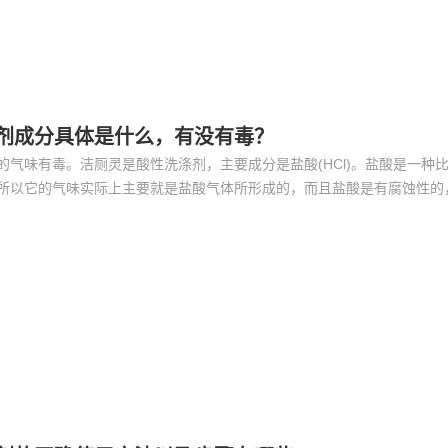
剂成分具体是什么，有没有毒？
的气味有毒。洁厕灵是酸性洗涤剂，主要成分是盐酸(HCl)。盐酸是一种
所以它的气味实际上主要就是盐酸气体所形成的，而且盐酸是有腐蚀性的
毒的，但是在少量接触的情况下不会对人体造成大的伤害。 洁厕的任何一种东西都是
料制剂，接触人皮肤后应该及时清水清洗，防止过敏。闻到的气味对你的
只能说明该洁厕产品化工制剂较多的。