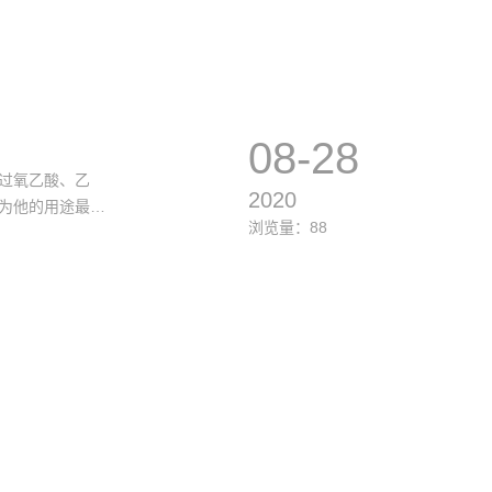
08-28
、过氧乙酸、乙
2020
为他的用途最广
浏览量：88
较好呢？小编个
9%，还对目前来