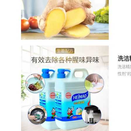
洗洁
洗洁精
性剂”
以下内