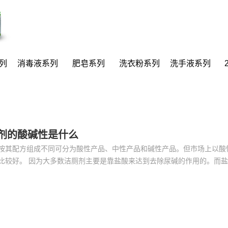
列
消毒液系列
肥皂系列
洗衣粉系列
洗手液系列
剂的酸碱性是什么
按其配方组成不同可分为酸性产品、中性产品和碱性产品。但市场上以酸
是靠盐酸来达到去除尿碱的作用的。而盐酸具有很强的
，所以使用洁厕剂时应尽量避免接触皮肤。万一将洁厕剂洒到了皮肤上，