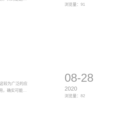
浏览量：91
们具体“说道说
08-28
这较为广泛的应
2020
用，确实可能会
浏览量：82
。