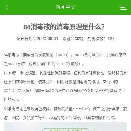
新闻中心
84消毒液的消毒原理是什么？
发布日期：2020-08-31
来源：本站
浏览次数：123
84
消毒液主要成分为次氯酸钠（
）。
具有漂白性，其漂白原理
NaClO
NaClO
是
水解生成具有漂白性的
（次氯酸）。
NaClO
HClO
HClO
是一种较弱酸，其酸性比碳酸要弱。但其具有强氧化性，能够将具有
还原性的物质氧化，使其变性，因而能够起到消毒的作用。空气中的
（二氧化碳）溶解于
溶液中可以与
参加反应得到具有漂白
CO2
NaClO
NaClO
性的
。
HClO
84
消毒液无色或淡黄色液体，有效氯含量
～
。被广泛用于宾馆、旅
5.5
6.5%
游、医院、食品加工行业、家庭等的卫生消毒，且具有刺激性气味。