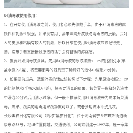
84
消毒液使用作用：
1
、在开始使用消毒液之前，使用者必须先佩戴手套。由于
消毒液的腐
84
蚀性和刺激性很强，如果没有用手套来阻隔开皮肤与消毒液的接触，会对
人的皮肤和粘膜有较大的刺激，所以日常在使用
消毒液应该记得戴手
84
套，没带手套直接接触原液的话手会有轻微的疼痛感。
2
、就要开始消毒饮食具。先用
消毒液的原液按照
：
的比例兑水
半
84
1
29
(
盆水倒入
盖
，将需要消毒的器具置于稀释好的液体中浸泡
分钟。
6
)
20
3
、如果要为瓜果、蔬菜消毒的话应该按照以下步骤：先用原液按照
：
1
29
的比例兑水
半桶水倒入
盖
，将需要消毒的瓜果、蔬菜置于稀释好的液体
(
4
)
中浸泡
分钟后用清水过净。但一般不推荐使用
消毒液来为瓜果蔬菜消
20
84
毒，瓜果、蔬菜的消毒用果蔬净就可以了，或者多用流水冲洗几次。
长沙黑猫日化有限公司（简称
“黑猫日化”）位于湖南省宁乡市城郊街道新
康东路
号，地理位置优越，交通便利。公司始创建于
年，是一家集
68
1997