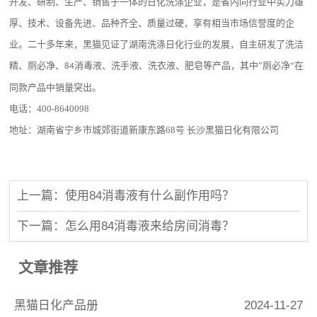
开发、研制、生产、销售于一体的日化洗涤企业，是省内同行业中实力雄
厚、技术、设备先进、品种齐全、质量过硬，享有相当市场信誉度的企
业。二十多年来，黑猫见证了湖南洗涤日化行业的发展，自主研发了洗洁
精、厕必净、
消毒液、洗手液、洗衣液、肥皂等产品，其中”厕必净“在
84
同款产品中销量突出。
电话：
400-8640098
地址：湖南省宁乡市城郊街道新康东路
68
号 长沙黑猫日化有限公司
上一篇：使用84消毒液有什么副作用吗？
下一篇：怎么用84消毒液来给房间消毒？
文章推荐
黑猫日化产品册
2024-11-27