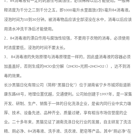
1
．
消毒液有一定的刺激性与腐蚀性，必须稀释以后才能使用。一般稀
84
释浓度为千分之二到千分之五，即
毫升水里面放
到
毫升
消毒液。
1000
2
5
84
浸泡时间为
到
分钟。被消毒物品应该全部浸没在水中，消毒以后应该
10
30
用清水冲洗干净后才能使用。
2
．
消毒液的漂白作用与腐蚀性较强，不要用于衣物的消毒，必须使用
84
时浓度要低，浸泡的时间不要太长。
3
．
消毒液的失效原理与消毒原理是一样的，因此盛消毒液的容器必须
84
加盖盖好，否则生成的
会分解（
光照
↑），达不到消
HClO
2HClO=
=2HCl+O2
毒的效果。
长沙黑猫日化有限公司（简称
“黑猫日化”）位于湖南省宁乡市城郊街道新
康东路
号，地理位置优越，交通便利。公司始创建于
年，是一家集
68
1997
开发、研制、生产、销售于一体的日化洗涤企业，是省内同行业中实力雄
厚、技术、设备先进、品种齐全、质量过硬，享有相当市场信誉度的企
业。二十多年来，黑猫见证了湖南洗涤日化行业的发展，自主研发了洗洁
精、厕必净、
消毒液、洗手液、洗衣液、肥皂等产品，其中”厕必净“在
84