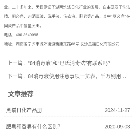
业。二十多年来，黑猫见证了湖南洗涤日化行业的发展，自主研发了洗洁
精、厕必净、
消毒液、洗手液、洗衣液、肥皂等产品，其中”厕必净“在
84
同款产品中销量突出。
电话：
400-8640098
地址：湖南省宁乡市城郊街道新康东路
68
号 长沙黑猫日化有限公司
上一篇：“84消毒液”和“巴氏消毒法”有联系吗？
下一篇：84消毒液使用注意事项一览表，千万别用错了
文章推荐
黑猫日化产品册
2024-11-27
肥皂和香皂有什么区别？
2020-09-03