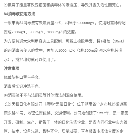
④氯离子能显著改变细菌和病毒体的渗透压，导致其丧失活性而死亡。
84
消毒液使用方法
一般市售
84
消毒液有效氯含量≥
，相当于
，使用时需稀释配
5%
50000mg/L
置成
、
、
的浓度。
200mg/L
500mg/L
1000mg/L
为方便普通大众利用身边工具配制，可戴上橡胶手套，将
1
瓶盖（
）
10mL
的
消毒液倒入脸盆中，再加入
水（
瓶
矿泉水空瓶装满
84
1000mL
2
500mL
水），搅拌均匀就可以使用了。
注意事项
佩戴防护口罩与手套。
消毒后切记冲洗干净。
84
消毒液不能与洁厕灵等其他清洁剂混合使用。
长沙黑猫日化有限公司（简称
“黑猫日化”）位于湖南省宁乡市城郊街道新
康东路
号，地理位置优越，交通便利。公司始创建于
年，是一家集
68
1997
开发、研制、生产、销售于一体的日化洗涤企业，是省内同行业中实力雄
厚、技术、设备先进、品种齐全、质量过硬，享有相当市场信誉度的企