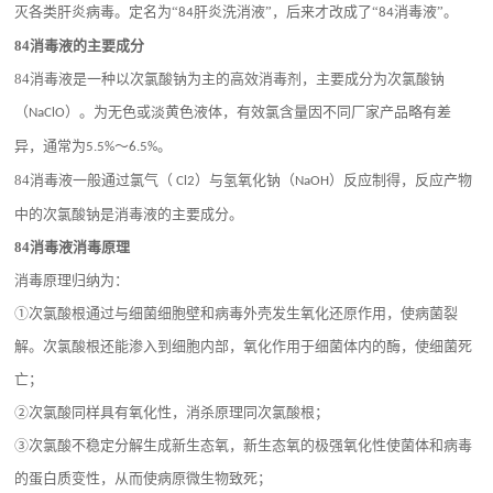
灭各类肝炎病毒。定名为“
肝炎洗消液”，后来才改成了“
消毒液”。
84
84
84
消毒液的主要成分
84
消毒液是一种以次氯酸钠为主的高效消毒剂，主要成分为次氯酸钠
（
）。为无色或淡黄色液体，有效氯含量因不同厂家产品略有差
NaClO
异，通常为
～
。
5.5%
6.5%
84
消毒液一般通过氯气（
）与氢氧化钠（
）反应制得，反应产物
Cl2
NaOH
中的次氯酸钠是消毒液的主要成分。
84
消毒液消毒原理
消毒原理归纳为：
①次氯酸根通过与细菌细胞壁和病毒外壳发生氧化还原作用，使病菌裂
解。次氯酸根还能渗入到细胞内部，氧化作用于细菌体内的酶，使细菌死
亡；
②次氯酸同样具有氧化性，消杀原理同次氯酸根；
③次氯酸不稳定分解生成新生态氧，新生态氧的极强氧化性使菌体和病毒
的蛋白质变性，从而使病原微生物致死；