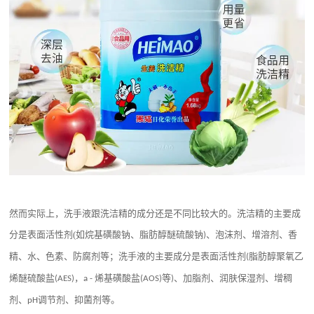
然而实际上，洗手液跟洗洁精的成分还是不同比较大的。洗洁精的主要成
分是表面活性剂
(
如烷基磺酸钠、脂肪醇醚硫酸钠
、泡沫剂、增溶剂、香
)
精、水、色素、防腐剂等；洗手液的主要成分是表面活性剂
脂肪醇聚氧乙
(
烯醚硫酸盐
，
烯基磺酸盐
等
、加脂剂、润肤保湿剂、增稠
(AES)
a -
(AOS)
)
剂、
调节剂、抑菌剂等。
pH