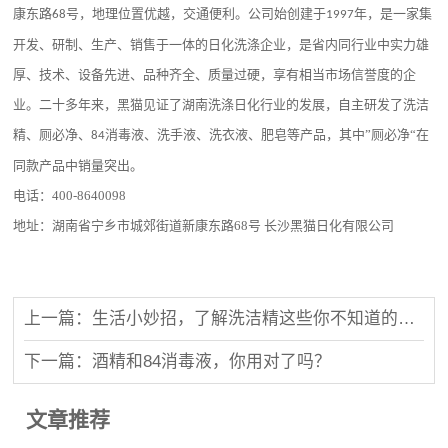
康东路
号，地理位置优越，交通便利。公司始创建于
年，是一家集
68
1997
开发、研制、生产、销售于一体的日化洗涤企业，是省内同行业中实力雄
厚、技术、设备先进、品种齐全、质量过硬，享有相当市场信誉度的企
业。二十多年来，黑猫见证了湖南洗涤日化行业的发展，自主研发了洗洁
精、厕必净、
消毒液、洗手液、洗衣液、肥皂等产品，其中”厕必净“在
84
同款产品中销量突出。
电话：
400-8640098
地址：湖南省宁乡市城郊街道新康东路
68
号 长沙黑猫日化有限公司
上一篇：生活小妙招，了解洗洁精这些你不知道的妙用
下一篇：酒精和84消毒液，你用对了吗？
文章推荐