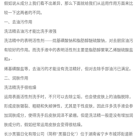
假如说从成分上我们看不出差异，那么下面就给我们从运用作用方面来比
较一下这两者的不同。
一、去油污作用
洗洁精去油污才能比洗手液强
洗洁精中的表明活性剂
——烷基磺酸钠和脂肪醇醚硫酸钠，对去厨房油污
有较好的作用。而洗手液中的表明活性剂主要是脂肪醇聚氧乙烯醚硫酸盐
和
a -
烯基磺酸盐等，去油污的才能没有洗洁精好，但对去除手部油污已满足。
二、润肤作用
洗洁精洗手很枯燥
运用表面活性剂洗手时，不只可以去除尘垢，也会使皮肤上的油脂脱除，
形成皮肤皲裂、粗糙和失掉弹性，尤其是干性皮肤，因此许多洗手液会参
加润肤成分，使得洗手后皮肤润泽不紧绷。但是洗洁精一般是没有增加润
肤成分的，假如经常运用皮肤会变得很枯燥。
长沙黑猫日化有限公司（简称
“黑猫日化”）位于湖南省宁乡市城郊街道新