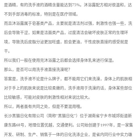
是酒精，
有的洗手液的
酒精含量能达到
75%
。沐浴露配方相对很温和，达
不到手部消毒的标准，特别是在医疗领域。
而且沐浴露属于皂基类产品，主要就是清洁剂过强，刺激性也强一些，洗
后会导致干涩，如果是洁面类产品，过度清洁会破坏皮肤正常的生理环
境，导致洗后皮脂分泌更加旺盛，脸会更油，干性皮肤直接的感受就是
干。
所以我们一般在使用完沐浴露之后都会选择身体乳来进行保湿。
那么，是否可以用洗手液直接洗澡呢？
答案是，洗手液不论是什么牌子，都不能用它们来洗澡，身体上的肌肤相
对于手上的肌肤来说是比较柔嫩的，洗手液用于洗澡的话，身体某些部位
比较敏感，可能对皮肤的刺激性相对来说比较大。
所以，两者虽有共同之处，但是不要混用哦。
长沙黑猫日化有限公司（简称
“黑猫日化”）位于湖南省宁乡市城郊街道新
康东路
号，地理位置优越，交通便利。公司始创建于
年，是一家集
68
1997
开发、研制、生产、销售于一体的日化洗涤企业，是省内同行业中实力雄