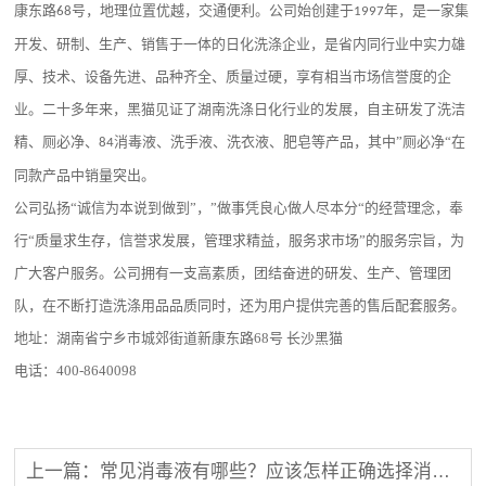
康东路
号，地理位置优越，交通便利。公司始创建于
年，是一家集
68
1997
开发、研制、生产、销售于一体的日化洗涤企业，是省内同行业中实力雄
厚、技术、设备先进、品种齐全、质量过硬，享有相当市场信誉度的企
业。二十多年来，黑猫见证了湖南洗涤日化行业的发展，自主研发了洗洁
精、厕必净、
消毒液、洗手液、洗衣液、肥皂等产品，其中”厕必净“在
84
同款产品中销量突出。
公司弘扬
“诚信为本说到做到”，”做事凭良心做人尽本分“的经营理念，奉
行“质量求生存，信誉求发展，管理求精益，服务求市场”的服务宗旨，为
广大客户服务。公司拥有一支高素质，团结奋进的研发、生产、管理团
队，在不断打造洗涤用品品质同时，还为用户提供完善的售后配套服务。
地址：湖南省宁乡市城郊街道新康东路
68
号 长沙黑猫
电话：
400-8640098
上一篇：常见消毒液有哪些？应该怎样正确选择消毒液？