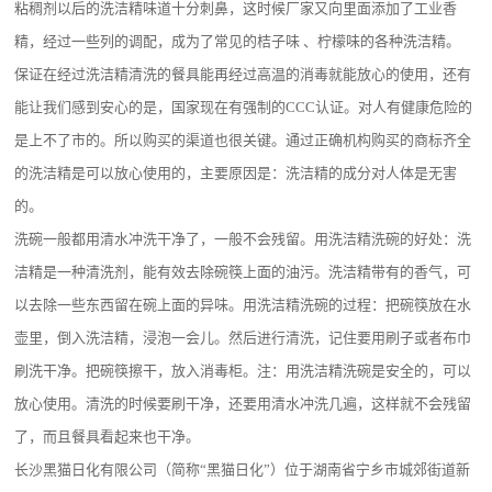
粘稠剂以后的洗洁精味道十分刺鼻，这时候厂家又向里面添加了工业香
精，经过一些列的调配，成为了常见的桔子味 、柠檬味的各种洗洁精。
保证在经过洗洁精清洗的餐具能再经过高温的消毒就能放心的使用，还有
能让我们感到安心的是，国家现在有强制的
CCC
认证。对人有健康危险的
是上不了市的。所以购买的渠道也很关键。通过正确机构购买的商标齐全
的洗洁精是可以放心使用的，主要原因是：洗洁精的成分对人体是无害
的。
洗碗一般都用清水冲洗干净了，一般不会残留。用洗洁精洗碗的好处：洗
洁精是一种清洗剂，能有效去除碗筷上面的油污。洗洁精带有的香气，可
以去除一些东西留在碗上面的异味。用洗洁精洗碗的过程：把碗筷放在水
壶里，倒入洗洁精，浸泡一会儿。然后进行清洗，记住要用刷子或者布巾
刷洗干净。把碗筷擦干，放入消毒柜。注：用洗洁精洗碗是安全的，可以
放心使用。清洗的时候要刷干净，还要用清水冲洗几遍，这样就不会残留
了，而且餐具看起来也干净。
长沙黑猫日化有限公司（简称
“黑猫日化”）位于湖南省宁乡市城郊街道新